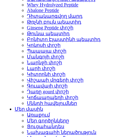
Whey Hydrolyzed Peptide
Abalone Peptide
Դիտակարգվող մարդ
Թռչնի բույն պեպտիդ
Ginseng Peptide փոշի
Թունա պեպտիդ
Բոնիտո Էլաստինի պեպտիդ
Կոկոսի փոշի
Պապայա փոշի
Մանգոյի փոշի
Նարնջի փոշի
Լարի փոշի
Կիտրոնի փոշի
Վիշապի մրգերի փոշի
Գուավայի փոշի
Դառը gourd փոշի
Կոճապղպեղի փոշի
Սննդի հավելումներ
Մեր մասին
Առաքում
Մեր գործընկերը
Ցուցահանդես
Նախագահի ներածություն