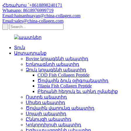
Հեռախոս `+8618898240171
Whatsapp: 8618976999719
Email:hainanhuayan@china-collagen.com
Email:sales@china-collagen.com
Տուն
Արտադրանք
Bovine կոլագենի պեպտիդ
Երկրագնդի պեպտիդ
Ձուկ կոլագենի պեպտիդ
COD Fish Collagen Peptide
Ծովային ձուկ օլիգոպեպտիդ
Tilapia Fish Collagen Peptide
Բերանի հեղուկ եւ պինդ ըմպելիք
Ոստրե պեպտիդ
Սիսեռ պեպտիդ
Ծովային վարունգ պեպտիդ
Սոյայի պեպտիդ
Ընկույզի պեպտիդ
Կոկորդիլոսի պեպտիդ
Եգիպտացորենի պեպտիդ