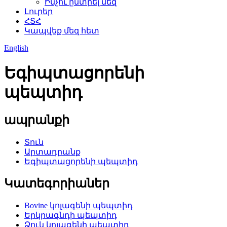
Ինչու ընտրել մեզ
Լուրեր
ՀՏՀ
Կապվեք մեզ հետ
English
Եգիպտացորենի
պեպտիդ
ապրանքի
Տուն
Արտադրանք
Եգիպտացորենի պեպտիդ
Կատեգորիաներ
Bovine կոլագենի պեպտիդ
Երկրագնդի պեպտիդ
Ձուկ կոլագենի պեպտիդ