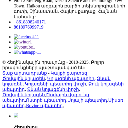
No.12 Meifeng Road, Mei'an Science and Technology New
Town, Haikou ազգային բարձր տեխնոլոգիաների
գոտի, Չինաստան, Հայկու քաղաք, Հայնան
նահանգ:
+8618898240171
8618976999719
© Հեղինակային իրավունք - 2010-2025. Բոլոր
իրավունքները պաշտպանված են:
Տաք արտադրանք
-
Կայքի քարտեզ
Ծովային կոլագեն
,
Կոլագենի պեպտիդ
,
Ձկան
կոլագեն
,
Կոլագենի պեպտիդ փոշի
,
Ձուկ կոլագենի
պեպտիդ
,
Ձկան կոլագենի փոշի
,
Ծովային կոլագեն
,
Ծովային վարունգ
պեպտիդ
,
Ոստրե պեպտիդ
,
Սոյայի պեպտիդ
,
Սիսեռ
պեպտիդ
,
Bovine պեպտիդ
,
Հեռախոս