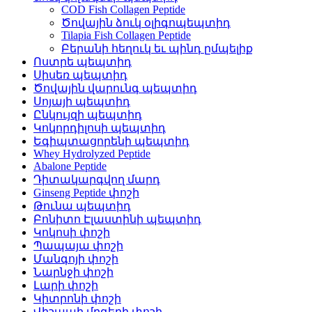
COD Fish Collagen Peptide
Ծովային ձուկ օլիգոպեպտիդ
Tilapia Fish Collagen Peptide
Բերանի հեղուկ եւ պինդ ըմպելիք
Ոստրե պեպտիդ
Սիսեռ պեպտիդ
Ծովային վարունգ պեպտիդ
Սոյայի պեպտիդ
Ընկույզի պեպտիդ
Կոկորդիլոսի պեպտիդ
Եգիպտացորենի պեպտիդ
Whey Hydrolyzed Peptide
Abalone Peptide
Դիտակարգվող մարդ
Ginseng Peptide փոշի
Թունա պեպտիդ
Բոնիտո Էլաստինի պեպտիդ
Կոկոսի փոշի
Պապայա փոշի
Մանգոյի փոշի
Նարնջի փոշի
Լարի փոշի
Կիտրոնի փոշի
Վիշապի մրգերի փոշի