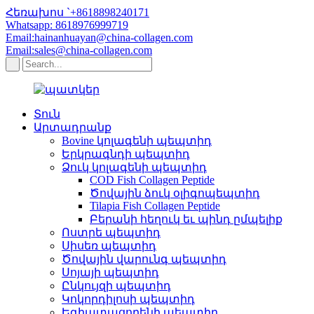
Հեռախոս `+8618898240171
Whatsapp: 8618976999719
Email:hainanhuayan@china-collagen.com
Email:sales@china-collagen.com
Տուն
Արտադրանք
Bovine կոլագենի պեպտիդ
Երկրագնդի պեպտիդ
Ձուկ կոլագենի պեպտիդ
COD Fish Collagen Peptide
Ծովային ձուկ օլիգոպեպտիդ
Tilapia Fish Collagen Peptide
Բերանի հեղուկ եւ պինդ ըմպելիք
Ոստրե պեպտիդ
Սիսեռ պեպտիդ
Ծովային վարունգ պեպտիդ
Սոյայի պեպտիդ
Ընկույզի պեպտիդ
Կոկորդիլոսի պեպտիդ
Եգիպտացորենի պեպտիդ