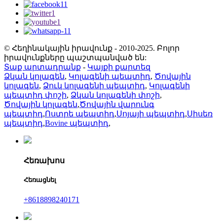
© Հեղինակային իրավունք - 2010-2025. Բոլոր
իրավունքները պաշտպանված են:
Տաք արտադրանք
-
Կայքի քարտեզ
Ձկան կոլագեն
,
Կոլագենի պեպտիդ
,
Ծովային
կոլագեն
,
Ձուկ կոլագենի պեպտիդ
,
Կոլագենի
պեպտիդ փոշի
,
Ձկան կոլագենի փոշի
,
Ծովային կոլագեն
,
Ծովային վարունգ
պեպտիդ
,
Ոստրե պեպտիդ
,
Սոյայի պեպտիդ
,
Սիսեռ
պեպտիդ
,
Bovine պեպտիդ
,
Հեռախոս
Հեռացնել
+8618898240171