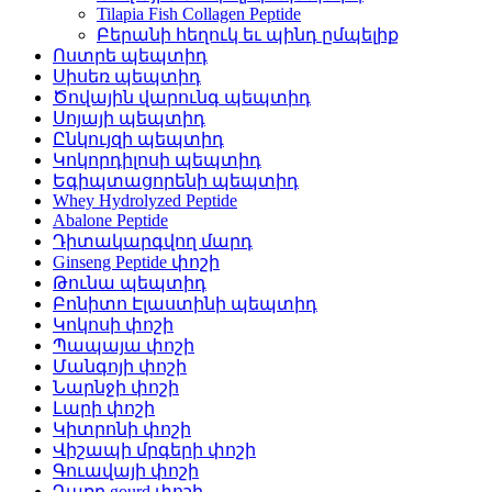
Tilapia Fish Collagen Peptide
Բերանի հեղուկ եւ պինդ ըմպելիք
Ոստրե պեպտիդ
Սիսեռ պեպտիդ
Ծովային վարունգ պեպտիդ
Սոյայի պեպտիդ
Ընկույզի պեպտիդ
Կոկորդիլոսի պեպտիդ
Եգիպտացորենի պեպտիդ
Whey Hydrolyzed Peptide
Abalone Peptide
Դիտակարգվող մարդ
Ginseng Peptide փոշի
Թունա պեպտիդ
Բոնիտո Էլաստինի պեպտիդ
Կոկոսի փոշի
Պապայա փոշի
Մանգոյի փոշի
Նարնջի փոշի
Լարի փոշի
Կիտրոնի փոշի
Վիշապի մրգերի փոշի
Գուավայի փոշի
Դառը gourd փոշի