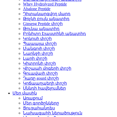
Whey Hydrolyzed Peptide
Abalone Peptide
Դիտակարգվող մարդ
Թռչնի բույն պեպտիդ
Ginseng Peptide փոշի
Թունա պեպտիդ
Բոնիտո Էլաստինի պեպտիդ
Կոկոսի փոշի
Պապայա փոշի
Մանգոյի փոշի
Նարնջի փոշի
Լարի փոշի
Կիտրոնի փոշի
Վիշապի մրգերի փոշի
Գուավայի փոշի
Դառը gourd փոշի
Կոճապղպեղի փոշի
Սննդի հավելումներ
Մեր մասին
Առաքում
Մեր գործընկերը
Ցուցահանդես
Նախագահի ներածություն