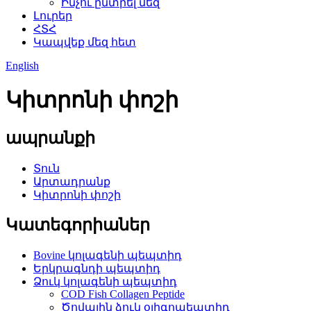
Ինչու ընտրել մեզ
Լուրեր
ՀՏՀ
Կապվեք մեզ հետ
English
Կիտրոնի փոշի
ապրանքի
Տուն
Արտադրանք
Կիտրոնի փոշի
Կատեգորիաներ
Bovine կոլագենի պեպտիդ
Երկրագնդի պեպտիդ
Ձուկ կոլագենի պեպտիդ
COD Fish Collagen Peptide
Ծովային ձուկ օլիգոպեպտիդ