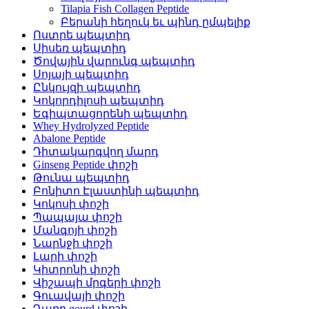
Tilapia Fish Collagen Peptide
Բերանի հեղուկ եւ պինդ ըմպելիք
Ոստրե պեպտիդ
Սիսեռ պեպտիդ
Ծովային վարունգ պեպտիդ
Սոյայի պեպտիդ
Ընկույզի պեպտիդ
Կոկորդիլոսի պեպտիդ
Եգիպտացորենի պեպտիդ
Whey Hydrolyzed Peptide
Abalone Peptide
Դիտակարգվող մարդ
Ginseng Peptide փոշի
Թունա պեպտիդ
Բոնիտո Էլաստինի պեպտիդ
Կոկոսի փոշի
Պապայա փոշի
Մանգոյի փոշի
Նարնջի փոշի
Լարի փոշի
Կիտրոնի փոշի
Վիշապի մրգերի փոշի
Գուավայի փոշի
Դառը gourd փոշի