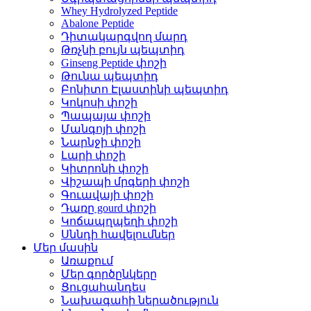
Whey Hydrolyzed Peptide
Abalone Peptide
Դիտակարգվող մարդ
Թռչնի բույն պեպտիդ
Ginseng Peptide փոշի
Թունա պեպտիդ
Բոնիտո Էլաստինի պեպտիդ
Կոկոսի փոշի
Պապայա փոշի
Մանգոյի փոշի
Նարնջի փոշի
Լարի փոշի
Կիտրոնի փոշի
Վիշապի մրգերի փոշի
Գուավայի փոշի
Դառը gourd փոշի
Կոճապղպեղի փոշի
Սննդի հավելումներ
Մեր մասին
Առաքում
Մեր գործընկերը
Ցուցահանդես
Նախագահի ներածություն