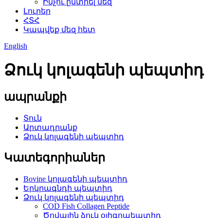
Ինչու ընտրել մեզ
Լուրեր
ՀՏՀ
Կապվեք մեզ հետ
English
Ձուկ կոլագենի պեպտիդ
ապրանքի
Տուն
Արտադրանք
Ձուկ կոլագենի պեպտիդ
Կատեգորիաներ
Bovine կոլագենի պեպտիդ
Երկրագնդի պեպտիդ
Ձուկ կոլագենի պեպտիդ
COD Fish Collagen Peptide
Ծովային ձուկ օլիգոպեպտիդ