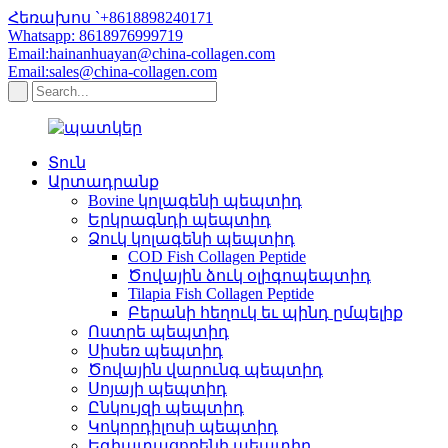
Հեռախոս `+8618898240171
Whatsapp: 8618976999719
Email:hainanhuayan@china-collagen.com
Email:sales@china-collagen.com
Տուն
Արտադրանք
Bovine կոլագենի պեպտիդ
Երկրագնդի պեպտիդ
Ձուկ կոլագենի պեպտիդ
COD Fish Collagen Peptide
Ծովային ձուկ օլիգոպեպտիդ
Tilapia Fish Collagen Peptide
Բերանի հեղուկ եւ պինդ ըմպելիք
Ոստրե պեպտիդ
Սիսեռ պեպտիդ
Ծովային վարունգ պեպտիդ
Սոյայի պեպտիդ
Ընկույզի պեպտիդ
Կոկորդիլոսի պեպտիդ
Եգիպտացորենի պեպտիդ