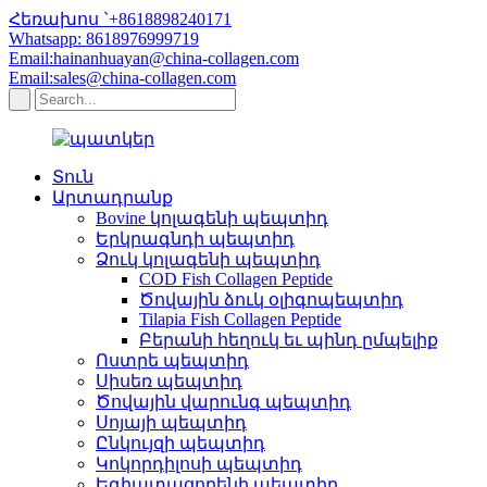
Հեռախոս `+8618898240171
Whatsapp: 8618976999719
Email:hainanhuayan@china-collagen.com
Email:sales@china-collagen.com
Տուն
Արտադրանք
Bovine կոլագենի պեպտիդ
Երկրագնդի պեպտիդ
Ձուկ կոլագենի պեպտիդ
COD Fish Collagen Peptide
Ծովային ձուկ օլիգոպեպտիդ
Tilapia Fish Collagen Peptide
Բերանի հեղուկ եւ պինդ ըմպելիք
Ոստրե պեպտիդ
Սիսեռ պեպտիդ
Ծովային վարունգ պեպտիդ
Սոյայի պեպտիդ
Ընկույզի պեպտիդ
Կոկորդիլոսի պեպտիդ
Եգիպտացորենի պեպտիդ