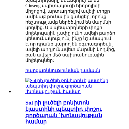
պեպտիդները ձեւավորվում են
Ginseng սպիտակուցի հիդրոլիզի
միջոցով, արտադրելով ավելի փոքր
ամինաթթունային ցանցեր, որոնք
հեշտությամբ ներծծվում են մարմնի
կողմից: Այս պեպտիդների փոքր
մոլեկուլային չափը ունի ավելի բարձր
կենսունակություն, ինչը նշանակում
է, որ դրանք կարող են օգտագործվել
ավելի արդյունավետ մարմնի կողմից,
քան ավելի մեծ սպիտակուցային
մոլեկուլներ:
հարցաքննություն
մանրամասն
Sol րի լուծելի բոնիտոն
էլաստինի պեպտիդ փոշու
գործարան `խոնավության
համար