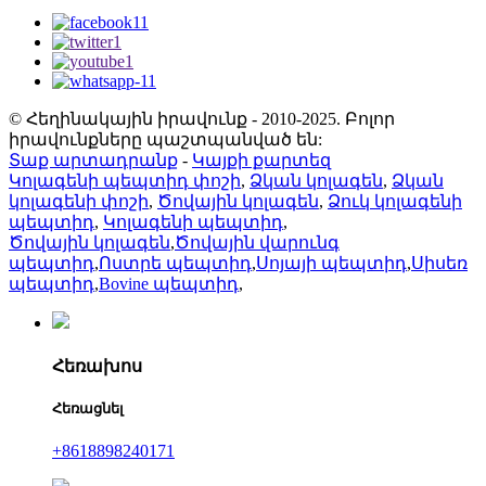
© Հեղինակային իրավունք - 2010-2025. Բոլոր
իրավունքները պաշտպանված են:
Տաք արտադրանք
-
Կայքի քարտեզ
Կոլագենի պեպտիդ փոշի
,
Ձկան կոլագեն
,
Ձկան
կոլագենի փոշի
,
Ծովային կոլագեն
,
Ձուկ կոլագենի
պեպտիդ
,
Կոլագենի պեպտիդ
,
Ծովային կոլագեն
,
Ծովային վարունգ
պեպտիդ
,
Ոստրե պեպտիդ
,
Սոյայի պեպտիդ
,
Սիսեռ
պեպտիդ
,
Bovine պեպտիդ
,
Հեռախոս
Հեռացնել
+8618898240171