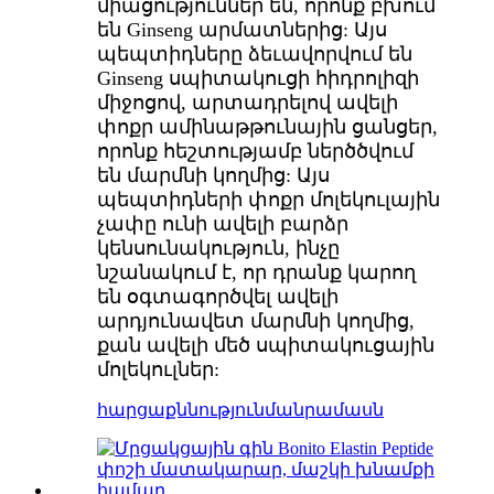
միացություններ են, որոնք բխում
են Ginseng արմատներից: Այս
պեպտիդները ձեւավորվում են
Ginseng սպիտակուցի հիդրոլիզի
միջոցով, արտադրելով ավելի
փոքր ամինաթթունային ցանցեր,
որոնք հեշտությամբ ներծծվում
են մարմնի կողմից: Այս
պեպտիդների փոքր մոլեկուլային
չափը ունի ավելի բարձր
կենսունակություն, ինչը
նշանակում է, որ դրանք կարող
են օգտագործվել ավելի
արդյունավետ մարմնի կողմից,
քան ավելի մեծ սպիտակուցային
մոլեկուլներ:
հարցաքննություն
մանրամասն