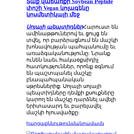
Տաք վաճառքի Soybean Peptide
փոշի Vegan կոլագենը
կոսմետիկայի մեջ
Սոյայի պեպտիդներ
Հարուստ են
ամինաթթուներով եւ ցույց են
տվել, որ բարձրացնում են մաշկի
խոնավության պահպանումը եւ
առաձգականությունը: Նրանք
ունեն նաեւ հակաօքսիդիչ
հատկություններ, որոնք օգնում
են պաշտպանել մաշկը
բնապահպանական
սթրեսներից: Սոյայի սոյայի
պեպտիդները դեմքի քսուքները
կարող են մաշկը դարձնել ավելի
երիտասարդ եւ բարելավել
մաշկի հյուսվածքը:
հարցաքննություն
մանրամասն