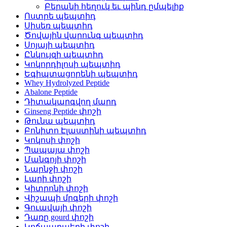
Բերանի հեղուկ եւ պինդ ըմպելիք
Ոստրե պեպտիդ
Սիսեռ պեպտիդ
Ծովային վարունգ պեպտիդ
Սոյայի պեպտիդ
Ընկույզի պեպտիդ
Կոկորդիլոսի պեպտիդ
Եգիպտացորենի պեպտիդ
Whey Hydrolyzed Peptide
Abalone Peptide
Դիտակարգվող մարդ
Ginseng Peptide փոշի
Թունա պեպտիդ
Բոնիտո Էլաստինի պեպտիդ
Կոկոսի փոշի
Պապայա փոշի
Մանգոյի փոշի
Նարնջի փոշի
Լարի փոշի
Կիտրոնի փոշի
Վիշապի մրգերի փոշի
Գուավայի փոշի
Դառը gourd փոշի
Կոճապղպեղի փոշի