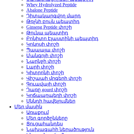
Whey Hydrolyzed Peptide
Abalone Peptide
Դիտակարգվող մարդ
Թռչնի բույն պեպտիդ
Ginseng Peptide փոշի
Թունա պեպտիդ
Բոնիտո Էլաստինի պեպտիդ
Կոկոսի փոշի
Պապայա փոշի
Մանգոյի փոշի
Նարնջի փոշի
Լարի փոշի
Կիտրոնի փոշի
Վիշապի մրգերի փոշի
Գուավայի փոշի
Դառը gourd փոշի
Կոճապղպեղի փոշի
Սննդի հավելումներ
Մեր մասին
Առաքում
Մեր գործընկերը
Ցուցահանդես
Նախագահի ներածություն