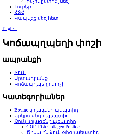
Ինչու ընտրել մեզ
Լուրեր
ՀՏՀ
Կապվեք մեզ հետ
English
Կոճապղպեղի փոշի
ապրանքի
Տուն
Արտադրանք
Կոճապղպեղի փոշի
Կատեգորիաներ
Bovine կոլագենի պեպտիդ
Երկրագնդի պեպտիդ
Ձուկ կոլագենի պեպտիդ
COD Fish Collagen Peptide
Ծովային ձուկ օլիգոպեպտիդ