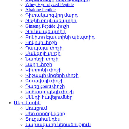
Whey Hydrolyzed Peptide
Abalone Peptide
Դիտակարգվող մարդ
Թռչնի բույն պեպտիդ
Ginseng Peptide փոշի
Թունա պեպտիդ
Բոնիտո Էլաստինի պեպտիդ
Կոկոսի փոշի
Պապայա փոշի
Մանգոյի փոշի
Նարնջի փոշի
Լարի փոշի
Կիտրոնի փոշի
Վիշապի մրգերի փոշի
Գուավայի փոշի
Դառը gourd փոշի
Կոճապղպեղի փոշի
Սննդի հավելումներ
Մեր մասին
Առաքում
Մեր գործընկերը
Ցուցահանդես
Նախագահի ներածություն