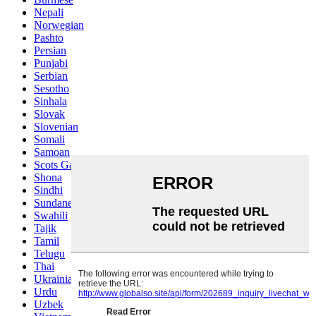
Nepali
Norwegian
Pashto
Persian
Punjabi
Serbian
Sesotho
Sinhala
Slovak
Slovenian
Somali
Samoan
Scots Gaelic
Shona
Sindhi
Sundanese
Swahili
Tajik
Tamil
Telugu
Thai
Ukrainian
Urdu
Uzbek