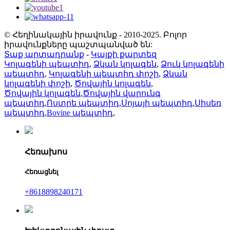
© Հեղինակային իրավունք - 2010-2025. Բոլոր
իրավունքները պաշտպանված են:
Տաք արտադրանք
-
Կայքի քարտեզ
Կոլագենի պեպտիդ
,
Ձկան կոլագեն
,
Ձուկ կոլագենի
պեպտիդ
,
Կոլագենի պեպտիդ փոշի
,
Ձկան
կոլագենի փոշի
,
Ծովային կոլագեն
,
Ծովային կոլագեն
,
Ծովային վարունգ
պեպտիդ
,
Ոստրե պեպտիդ
,
Սոյայի պեպտիդ
,
Սիսեռ
պեպտիդ
,
Bovine պեպտիդ
,
Հեռախոս
Հեռացնել
+8618898240171