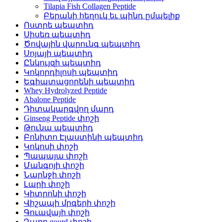
Tilapia Fish Collagen Peptide
Բերանի հեղուկ եւ պինդ ըմպելիք
Ոստրե պեպտիդ
Սիսեռ պեպտիդ
Ծովային վարունգ պեպտիդ
Սոյայի պեպտիդ
Ընկույզի պեպտիդ
Կոկորդիլոսի պեպտիդ
Եգիպտացորենի պեպտիդ
Whey Hydrolyzed Peptide
Abalone Peptide
Դիտակարգվող մարդ
Ginseng Peptide փոշի
Թունա պեպտիդ
Բոնիտո Էլաստինի պեպտիդ
Կոկոսի փոշի
Պապայա փոշի
Մանգոյի փոշի
Նարնջի փոշի
Լարի փոշի
Կիտրոնի փոշի
Վիշապի մրգերի փոշի
Գուավայի փոշի
Դառը gourd փոշի