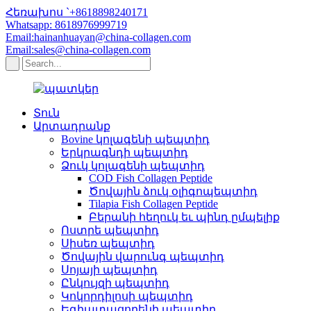
Հեռախոս `+8618898240171
Whatsapp: 8618976999719
Email:hainanhuayan@china-collagen.com
Email:sales@china-collagen.com
Տուն
Արտադրանք
Bovine կոլագենի պեպտիդ
Երկրագնդի պեպտիդ
Ձուկ կոլագենի պեպտիդ
COD Fish Collagen Peptide
Ծովային ձուկ օլիգոպեպտիդ
Tilapia Fish Collagen Peptide
Բերանի հեղուկ եւ պինդ ըմպելիք
Ոստրե պեպտիդ
Սիսեռ պեպտիդ
Ծովային վարունգ պեպտիդ
Սոյայի պեպտիդ
Ընկույզի պեպտիդ
Կոկորդիլոսի պեպտիդ
Եգիպտացորենի պեպտիդ