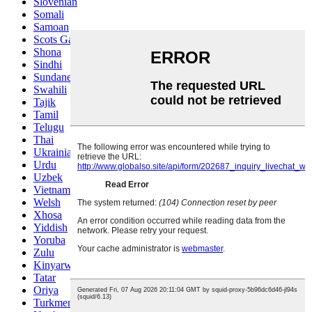
Slovenian
Somali
Samoan
Scots Gaelic
Shona
Sindhi
Sundanese
Swahili
Tajik
Tamil
Telugu
Thai
Ukrainian
Urdu
Uzbek
Vietnamese
Welsh
Xhosa
Yiddish
Yoruba
Zulu
Kinyarwanda
Tatar
Oriya
Turkmen