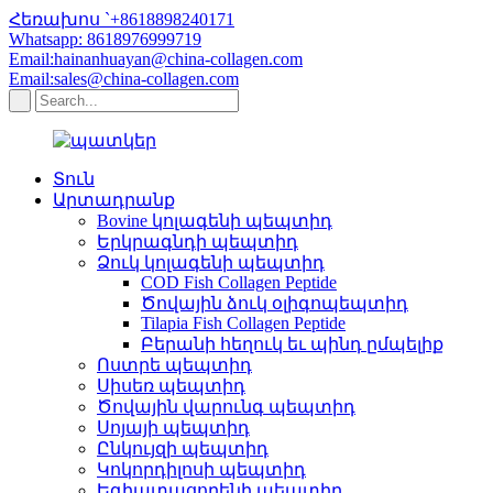
Հեռախոս `+8618898240171
Whatsapp: 8618976999719
Email:hainanhuayan@china-collagen.com
Email:sales@china-collagen.com
Տուն
Արտադրանք
Bovine կոլագենի պեպտիդ
Երկրագնդի պեպտիդ
Ձուկ կոլագենի պեպտիդ
COD Fish Collagen Peptide
Ծովային ձուկ օլիգոպեպտիդ
Tilapia Fish Collagen Peptide
Բերանի հեղուկ եւ պինդ ըմպելիք
Ոստրե պեպտիդ
Սիսեռ պեպտիդ
Ծովային վարունգ պեպտիդ
Սոյայի պեպտիդ
Ընկույզի պեպտիդ
Կոկորդիլոսի պեպտիդ
Եգիպտացորենի պեպտիդ