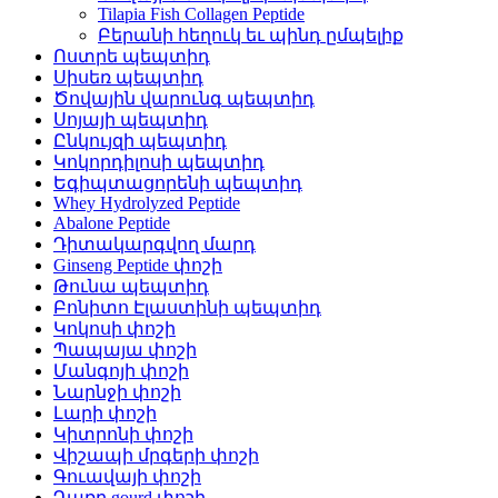
Tilapia Fish Collagen Peptide
Բերանի հեղուկ եւ պինդ ըմպելիք
Ոստրե պեպտիդ
Սիսեռ պեպտիդ
Ծովային վարունգ պեպտիդ
Սոյայի պեպտիդ
Ընկույզի պեպտիդ
Կոկորդիլոսի պեպտիդ
Եգիպտացորենի պեպտիդ
Whey Hydrolyzed Peptide
Abalone Peptide
Դիտակարգվող մարդ
Ginseng Peptide փոշի
Թունա պեպտիդ
Բոնիտո Էլաստինի պեպտիդ
Կոկոսի փոշի
Պապայա փոշի
Մանգոյի փոշի
Նարնջի փոշի
Լարի փոշի
Կիտրոնի փոշի
Վիշապի մրգերի փոշի
Գուավայի փոշի
Դառը gourd փոշի