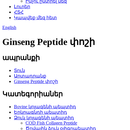
Ինչու ընտրել մեզ
Լուրեր
ՀՏՀ
Կապվեք մեզ հետ
English
Ginseng Peptide փոշի
ապրանքի
Տուն
Արտադրանք
Ginseng Peptide փոշի
Կատեգորիաներ
Bovine կոլագենի պեպտիդ
Երկրագնդի պեպտիդ
Ձուկ կոլագենի պեպտիդ
COD Fish Collagen Peptide
Ծովային ձուկ օլիգոպեպտիդ