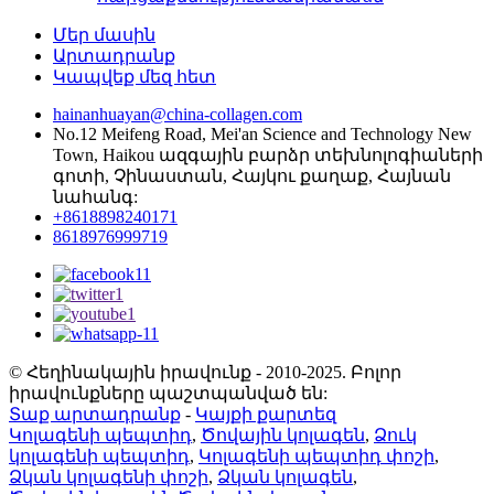
Մեր մասին
Արտադրանք
Կապվեք մեզ հետ
hainanhuayan@china-collagen.com
No.12 Meifeng Road, Mei'an Science and Technology New
Town, Haikou ազգային բարձր տեխնոլոգիաների
գոտի, Չինաստան, Հայկու քաղաք, Հայնան
նահանգ:
+8618898240171
8618976999719
© Հեղինակային իրավունք - 2010-2025. Բոլոր
իրավունքները պաշտպանված են:
Տաք արտադրանք
-
Կայքի քարտեզ
Կոլագենի պեպտիդ
,
Ծովային կոլագեն
,
Ձուկ
կոլագենի պեպտիդ
,
Կոլագենի պեպտիդ փոշի
,
Ձկան կոլագենի փոշի
,
Ձկան կոլագեն
,