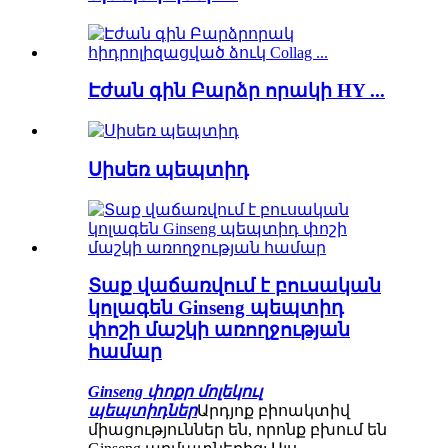
Էժան գին Բարձր որակի HY ...
Սիսեռ պեպտիդ
Տաք վաճառվում է բուսական
կոլագեն Ginseng պեպտիդ
փոշի մաշկի առողջության
համար
Ginseng փոքր մոլեկուլ
պեպտիդներ
Արդյոք բիոակտիվ
միացություններ են, որոնք բխում են