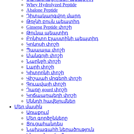
Whey Hydrolyzed Peptide
Abalone Peptide
Դիտակարգվող մարդ
Թռչնի բույն պեպտիդ
Ginseng Peptide փոշի
Թունա պեպտիդ
Բոնիտո Էլաստինի պեպտիդ
Կոկոսի փոշի
Պապայա փոշի
Մանգոյի փոշի
Նարնջի փոշի
Լարի փոշի
Կիտրոնի փոշի
Վիշապի մրգերի փոշի
Գուավայի փոշի
Դառը gourd փոշի
Կոճապղպեղի փոշի
Սննդի հավելումներ
Մեր մասին
Առաքում
Մեր գործընկերը
Ցուցահանդես
Նախագահի ներածություն