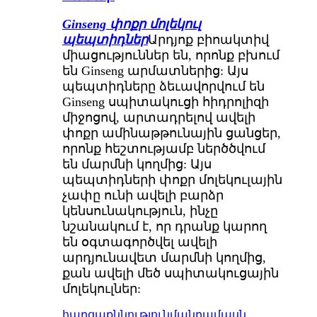
Ginseng փոքր մոլեկուլ
պեպտիդներ
Արդյոք բիոակտիվ
միացություններ են, որոնք բխում
են Ginseng արմատներից: Այս
պեպտիդները ձեւավորվում են
Ginseng սպիտակուցի հիդրոլիզի
միջոցով, արտադրելով ավելի
փոքր ամինաթթունային ցանցեր,
որոնք հեշտությամբ ներծծվում
են մարմնի կողմից: Այս
պեպտիդների փոքր մոլեկուլային
չափը ունի ավելի բարձր
կենսունակություն, ինչը
նշանակում է, որ դրանք կարող
են օգտագործվել ավելի
արդյունավետ մարմնի կողմից,
քան ավելի մեծ սպիտակուցային
մոլեկուլներ:
հարցաքննություն
մանրամասն