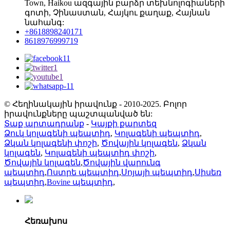
Town, Haikou ազգային բարձր տեխնոլոգիաների
գոտի, Չինաստան, Հայկու քաղաք, Հայնան
նահանգ:
+8618898240171
8618976999719
© Հեղինակային իրավունք - 2010-2025. Բոլոր
իրավունքները պաշտպանված են:
Տաք արտադրանք
-
Կայքի քարտեզ
Ձուկ կոլագենի պեպտիդ
,
Կոլագենի պեպտիդ
,
Ձկան կոլագենի փոշի
,
Ծովային կոլագեն
,
Ձկան
կոլագեն
,
Կոլագենի պեպտիդ փոշի
,
Ծովային կոլագեն
,
Ծովային վարունգ
պեպտիդ
,
Ոստրե պեպտիդ
,
Սոյայի պեպտիդ
,
Սիսեռ
պեպտիդ
,
Bovine պեպտիդ
,
Հեռախոս