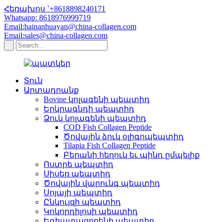
Հեռախոս `+8618898240171
Whatsapp: 8618976999719
Email:hainanhuayan@china-collagen.com
Email:sales@china-collagen.com
Տուն
Արտադրանք
Bovine կոլագենի պեպտիդ
Երկրագնդի պեպտիդ
Ձուկ կոլագենի պեպտիդ
COD Fish Collagen Peptide
Ծովային ձուկ օլիգոպեպտիդ
Tilapia Fish Collagen Peptide
Բերանի հեղուկ եւ պինդ ըմպելիք
Ոստրե պեպտիդ
Սիսեռ պեպտիդ
Ծովային վարունգ պեպտիդ
Սոյայի պեպտիդ
Ընկույզի պեպտիդ
Կոկորդիլոսի պեպտիդ
Եգիպտացորենի պեպտիդ