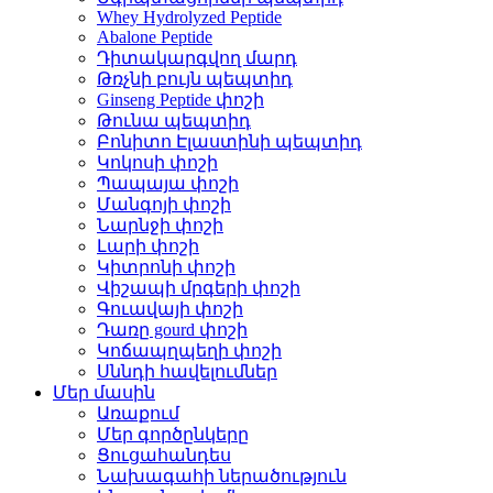
Whey Hydrolyzed Peptide
Abalone Peptide
Դիտակարգվող մարդ
Թռչնի բույն պեպտիդ
Ginseng Peptide փոշի
Թունա պեպտիդ
Բոնիտո Էլաստինի պեպտիդ
Կոկոսի փոշի
Պապայա փոշի
Մանգոյի փոշի
Նարնջի փոշի
Լարի փոշի
Կիտրոնի փոշի
Վիշապի մրգերի փոշի
Գուավայի փոշի
Դառը gourd փոշի
Կոճապղպեղի փոշի
Սննդի հավելումներ
Մեր մասին
Առաքում
Մեր գործընկերը
Ցուցահանդես
Նախագահի ներածություն