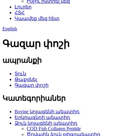
Ինչու ընտրել մեզ
Լուրեր
ՀՏՀ
Կապվեք մեզ հետ
English
Գազար փոշի
ապրանքի
Տուն
Թաքցնել
Գազար փոշի
Կատեգորիաներ
Bovine կոլագենի պեպտիդ
Երկրագնդի պեպտիդ
Ձուկ կոլագենի պեպտիդ
COD Fish Collagen Peptide
Ծովային ձուկ օլիգոպեպտիդ