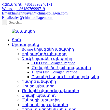
Հեռախոս `+8618898240171
Whatsapp: 8618976999719
Email:hainanhuayan@china-collagen.com
Email:sales@china-collagen.com
Տուն
Արտադրանք
Bovine կոլագենի պեպտիդ
Երկրագնդի պեպտիդ
Ձուկ կոլագենի պեպտիդ
COD Fish Collagen Peptide
Ծովային ձուկ օլիգոպեպտիդ
Tilapia Fish Collagen Peptide
Բերանի հեղուկ եւ պինդ ըմպելիք
Ոստրե պեպտիդ
Սիսեռ պեպտիդ
Ծովային վարունգ պեպտիդ
Սոյայի պեպտիդ
Ընկույզի պեպտիդ
Կոկորդիլոսի պեպտիդ
Եգիպտացորենի պեպտիդ