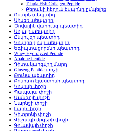
Tilapia Fish Collagen Peptide
Բերանի հեղուկ եւ պինդ ըմպելիք
Ոստրե պեպտիդ
Սիսեռ պեպտիդ
Ծովային վարունգ պեպտիդ
Սոյայի պեպտիդ
Ընկույզի պեպտիդ
Կոկորդիլոսի պեպտիդ
Եգիպտացորենի պեպտիդ
Whey Hydrolyzed Peptide
Abalone Peptide
Դիտակարգվող մարդ
Ginseng Peptide փոշի
Թունա պեպտիդ
Բոնիտո Էլաստինի պեպտիդ
Կոկոսի փոշի
Պապայա փոշի
Մանգոյի փոշի
Նարնջի փոշի
Լարի փոշի
Կիտրոնի փոշի
Վիշապի մրգերի փոշի
Գուավայի փոշի
Դառը gourd փոշի