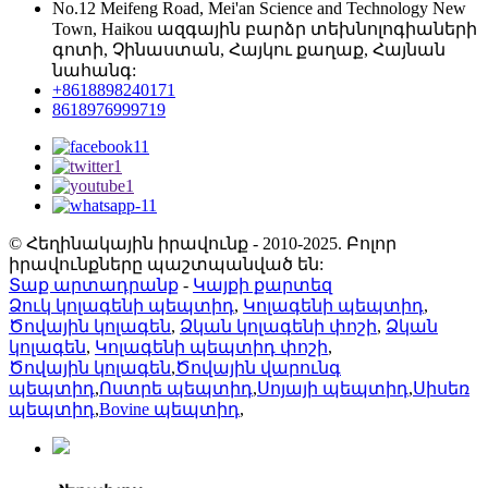
No.12 Meifeng Road, Mei'an Science and Technology New
Town, Haikou ազգային բարձր տեխնոլոգիաների
գոտի, Չինաստան, Հայկու քաղաք, Հայնան
նահանգ:
+8618898240171
8618976999719
© Հեղինակային իրավունք - 2010-2025. Բոլոր
իրավունքները պաշտպանված են:
Տաք արտադրանք
-
Կայքի քարտեզ
Ձուկ կոլագենի պեպտիդ
,
Կոլագենի պեպտիդ
,
Ծովային կոլագեն
,
Ձկան կոլագենի փոշի
,
Ձկան
կոլագեն
,
Կոլագենի պեպտիդ փոշի
,
Ծովային կոլագեն
,
Ծովային վարունգ
պեպտիդ
,
Ոստրե պեպտիդ
,
Սոյայի պեպտիդ
,
Սիսեռ
պեպտիդ
,
Bovine պեպտիդ
,