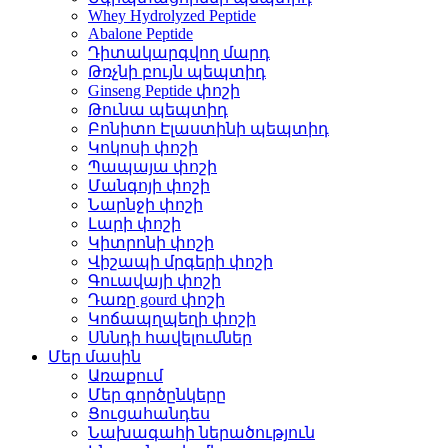
Whey Hydrolyzed Peptide
Abalone Peptide
Դիտակարգվող մարդ
Թռչնի բույն պեպտիդ
Ginseng Peptide փոշի
Թունա պեպտիդ
Բոնիտո Էլաստինի պեպտիդ
Կոկոսի փոշի
Պապայա փոշի
Մանգոյի փոշի
Նարնջի փոշի
Լարի փոշի
Կիտրոնի փոշի
Վիշապի մրգերի փոշի
Գուավայի փոշի
Դառը gourd փոշի
Կոճապղպեղի փոշի
Սննդի հավելումներ
Մեր մասին
Առաքում
Մեր գործընկերը
Ցուցահանդես
Նախագահի ներածություն