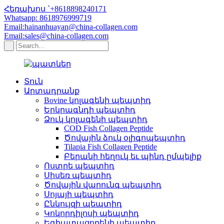
Հեռախոս `+8618898240171
Whatsapp: 8618976999719
Email:hainanhuayan@china-collagen.com
Email:sales@china-collagen.com
Տուն
Արտադրանք
Bovine կոլագենի պեպտիդ
Երկրագնդի պեպտիդ
Ձուկ կոլագենի պեպտիդ
COD Fish Collagen Peptide
Ծովային ձուկ օլիգոպեպտիդ
Tilapia Fish Collagen Peptide
Բերանի հեղուկ եւ պինդ ըմպելիք
Ոստրե պեպտիդ
Սիսեռ պեպտիդ
Ծովային վարունգ պեպտիդ
Սոյայի պեպտիդ
Ընկույզի պեպտիդ
Կոկորդիլոսի պեպտիդ
Եգիպտացորենի պեպտիդ