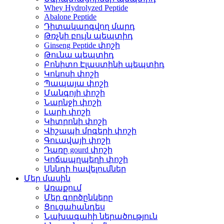
Whey Hydrolyzed Peptide
Abalone Peptide
Դիտակարգվող մարդ
Թռչնի բույն պեպտիդ
Ginseng Peptide փոշի
Թունա պեպտիդ
Բոնիտո Էլաստինի պեպտիդ
Կոկոսի փոշի
Պապայա փոշի
Մանգոյի փոշի
Նարնջի փոշի
Լարի փոշի
Կիտրոնի փոշի
Վիշապի մրգերի փոշի
Գուավայի փոշի
Դառը gourd փոշի
Կոճապղպեղի փոշի
Սննդի հավելումներ
Մեր մասին
Առաքում
Մեր գործընկերը
Ցուցահանդես
Նախագահի ներածություն