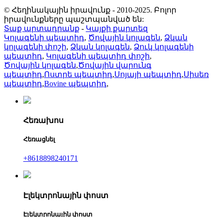
© Հեղինակային իրավունք - 2010-2025. Բոլոր
իրավունքները պաշտպանված են:
Տաք արտադրանք
-
Կայքի քարտեզ
Կոլագենի պեպտիդ
,
Ծովային կոլագեն
,
Ձկան
կոլագենի փոշի
,
Ձկան կոլագեն
,
Ձուկ կոլագենի
պեպտիդ
,
Կոլագենի պեպտիդ փոշի
,
Ծովային կոլագեն
,
Ծովային վարունգ
պեպտիդ
,
Ոստրե պեպտիդ
,
Սոյայի պեպտիդ
,
Սիսեռ
պեպտիդ
,
Bovine պեպտիդ
,
Հեռախոս
Հեռացնել
+8618898240171
Էլեկտրոնային փոստ
Էլեկտրոնային փոստ