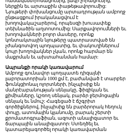
համակենտրոնացումից, լակի չորացումից,
ներքին եւ արտաքին փաթեթավորումից:
Նյութերի փոխանցումը արտադրության ամբողջ
ընթացքում իրականացվում է
խողովակաշարերով, որպեսզի խուսափեք
տեխնածին աղտոտումից: Սարքավորումների եւ
խողովակների բոլոր մասերը, որոնք
կոնտակտային նյութերը պատրաստված են
չժանգոտվող պողպատից, եւ փակուղիներում
կույր խողովակներ չկան, որոնք հարմար են
մաքրման եւ ախտահանման համար:
Ապրանքի որակի կառավարում
Ամբողջ գունավոր պողպատե դիզայնի
լաբորատորիան 1000 քմ է, բաժանված է տարբեր
ֆունկցիոնալ ոլորտների, ինչպիսիք են
մանրէաբանության սենյակը, ֆիզիկան եւ
քիմիաները, կշռող սենյակ, բարձր ջերմոցային
սենյակ եւ նմուշ: Հագեցած է ճշգրիտ
գործիքներով, ինչպիսիք են բարձրորակ հեղուկ
փուլը, ատոմային կլանումը, բարակ շերտի
քրոմատոգրաֆիան, ազոտի անալիզատոր եւ
ճարպային անալիզատոր: Ստեղծել եւ
կատարելագործել որակի կառավարման