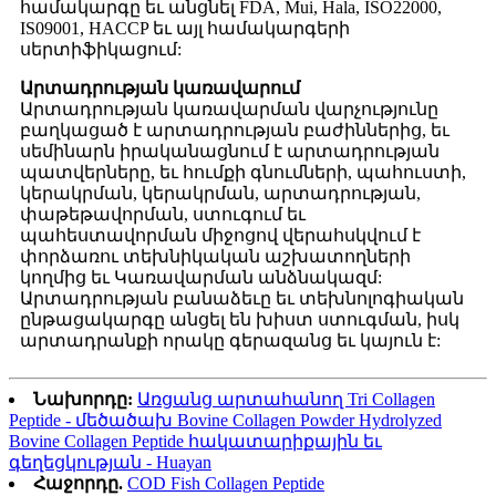
համակարգը եւ անցնել FDA, Mui, Hala, ISO22000,
IS09001, HACCP եւ այլ համակարգերի
սերտիֆիկացում:
Արտադրության կառավարում
Արտադրության կառավարման վարչությունը
բաղկացած է արտադրության բաժիններից, եւ
սեմինարն իրականացնում է արտադրության
պատվերները, եւ հումքի գնումների, պահուստի,
կերակրման, կերակրման, արտադրության,
փաթեթավորման, ստուգում եւ
պահեստավորման միջոցով վերահսկվում է
փորձառու տեխնիկական աշխատողների
կողմից եւ Կառավարման անձնակազմ:
Արտադրության բանաձեւը եւ տեխնոլոգիական
ընթացակարգը անցել են խիստ ստուգման, իսկ
արտադրանքի որակը գերազանց եւ կայուն է:
Նախորդը:
Առցանց արտահանող Tri Collagen
Peptide - մեծածախ Bovine Collagen Powder Hydrolyzed
Bovine Collagen Peptide հակատարիքային եւ
գեղեցկության - Huayan
Հաջորդը.
COD Fish Collagen Peptide