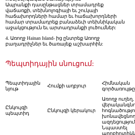
Ապրանքի դասընթացներ տրամադրեք
վաճառքի, տեխնոլոգիայի եւ շուկայի
հաճախորդների համար եւ հաճախորդների
համար տրամադրեք բանաձեւի տեխնիկական
աջակցություն եւ արտադրանքի լուծումներ:
4. Առողջ Hainan Island- ից ընտրեք Առողջ
բաղադրիչներ եւ ծառայեք աշխարհին:
Պեպտիդային սնուցում:
Պեպտիդային
Հիմնական
Հումքի աղբյուր
նյութ
գործառույթը
Առողջ ուղեղ
վերականգնո
Ընկույզի
Ընկույզի կերակուր
հոգնածությո
պեպտիդ
խոնավեցնո
ազդեցությու
Նպաստել
պրոբիոտիկն