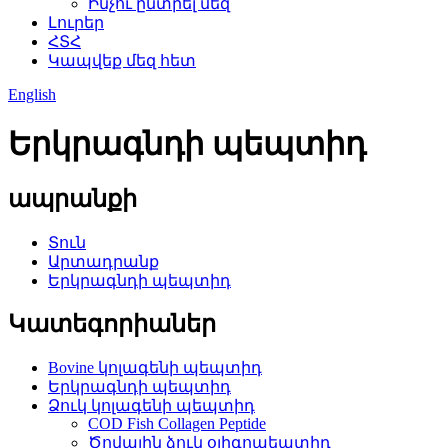
Ինչու ընտրել մեզ
Լուրեր
ՀՏՀ
Կապվեք մեզ հետ
English
Երկրագնդի պեպտիդ
ապրանքի
Տուն
Արտադրանք
Երկրագնդի պեպտիդ
Կատեգորիաներ
Bovine կոլագենի պեպտիդ
Երկրագնդի պեպտիդ
Ձուկ կոլագենի պեպտիդ
COD Fish Collagen Peptide
Ծովային ձուկ օլիգոպեպտիդ