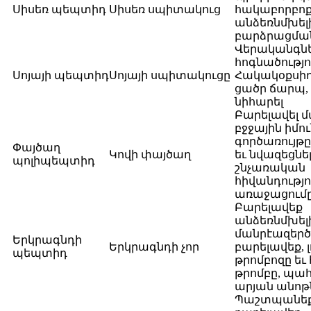
Սիսեռ պեպտիդ
Սիսեռ սպիտակուց
հակաբորբոք
անձեռնմխել
բարձրացմա
Վերականգնե
հոգնածությո
Սոյայի պեպտիդ
Սոյայի սպիտակուցը
Հակակօքսիդ
ցածր ճարպ,
նիհարել
Բարելավել մ
բջջային իմո
գործառույթը
Փայծաղ
Կովի փայծաղ
եւ նվազեցնե
պոլիպեպտիդ
շնչառական
հիվանդությո
առաջացում
Բարելավեք
անձեռնմխելի
մանրէազերծ
Երկրագնդի
Երկրագնդի չոր
բարելավեք, 
պեպտիդ
թրոմբոզը եւ
թրոմբը, պա
արյան անոթ
Պաշտպանեք 