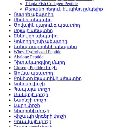
Tilapia Fish Collagen Peptide
Բերանի հեղուկ եւ պինդ ըմպելիք
Ոստրե պեպտիդ
Սիսեռ պեպտիդ
Ծովային վարունգ պեպտիդ
Սոյայի պեպտիդ
Ընկույզի պեպտիդ
Կոկորդիլոսի պեպտիդ
Եգիպտացորենի պեպտիդ
Whey Hydrolyzed Peptide
Abalone Peptide
Դիտակարգվող մարդ
Ginseng Peptide փոշի
Թունա պեպտիդ
Բոնիտո Էլաստինի պեպտիդ
Կոկոսի փոշի
Պապայա փոշի
Մանգոյի փոշի
Նարնջի փոշի
Լարի փոշի
Կիտրոնի փոշի
Վիշապի մրգերի փոշի
Գուավայի փոշի
Դառը gourd փոշի