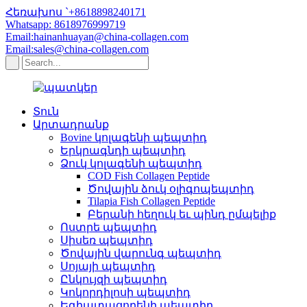
Հեռախոս `+8618898240171
Whatsapp: 8618976999719
Email:hainanhuayan@china-collagen.com
Email:sales@china-collagen.com
Տուն
Արտադրանք
Bovine կոլագենի պեպտիդ
Երկրագնդի պեպտիդ
Ձուկ կոլագենի պեպտիդ
COD Fish Collagen Peptide
Ծովային ձուկ օլիգոպեպտիդ
Tilapia Fish Collagen Peptide
Բերանի հեղուկ եւ պինդ ըմպելիք
Ոստրե պեպտիդ
Սիսեռ պեպտիդ
Ծովային վարունգ պեպտիդ
Սոյայի պեպտիդ
Ընկույզի պեպտիդ
Կոկորդիլոսի պեպտիդ
Եգիպտացորենի պեպտիդ