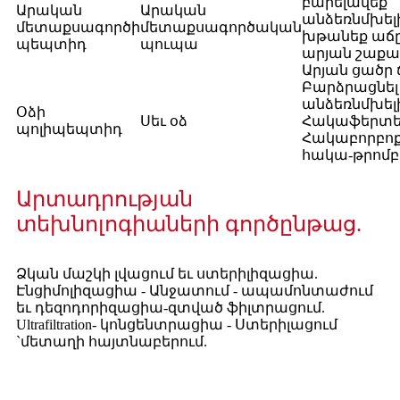
բարելավեք
Արական
Արական
անձեռնմխելի
մետաքսագործի
մետաքսագործական
խթանեք աճը
պեպտիդ
պուպա
արյան շաքա
Արյան ցածր 
Բարձրացնել
անձեռնմխելի
Օձի
Սեւ օձ
Հակաֆերտե
պոլիպեպտիդ
Հակաբորբոք
հակա-թրոմբ
Արտադրության
տեխնոլոգիաների գործընթաց.
Ձկան մաշկի լվացում եւ ստերիլիզացիա.
Էնցիմոլիզացիա - Անջատում - ապամոնտաժում
եւ դեզոդորիզացիա-զտված ֆիլտրացում.
Ultrafiltration- կոնցենտրացիա - Ստերիլացում
`մետաղի հայտնաբերում.