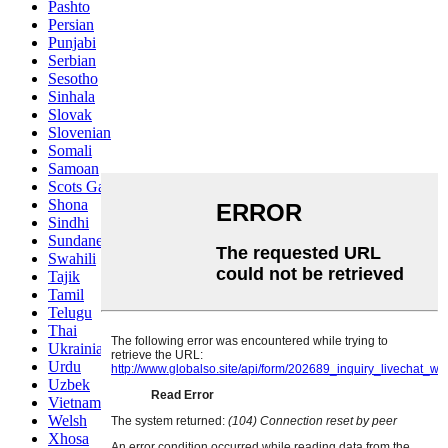
Pashto
Persian
Punjabi
Serbian
Sesotho
Sinhala
Slovak
Slovenian
Somali
Samoan
Scots Gaelic
Shona
Sindhi
Sundanese
Swahili
Tajik
Tamil
Telugu
Thai
Ukrainian
Urdu
Uzbek
Vietnamese
Welsh
Xhosa