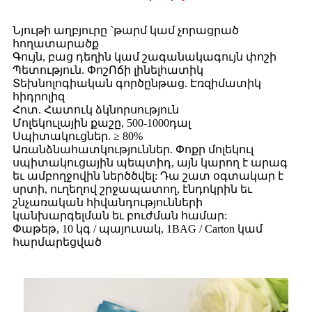
Նյութի աղբյուրը `թարմ կամ չորացրած
հողատարածք
Գույն, բաց դեղին կամ շագանակագույն փոշի
Ոճի լինել
Պետություն. Փոշ
հատիկ
Տեխնոլոգիական գործընթաց. Էռզիմատիկ
հիդրոլիզ
Հոտ. Հատուկ ձկնորսություն
Մոլեկուլային քաշը, 500-1000դալ
Սպիտակուցներ. ≥ 80%
Առանձնահատկություններ. Փոքր մոլեկուլ
սպիտակուցային պեպտիդ, այն կարող է արագ
եւ ամբողջովին ներծծվել: Դա շատ օգտակար է
սրտի, ուղեղով շրջապատող, էնդոկրին եւ
շնչառական հիվանդությունների
կանխարգելման եւ բուժման համար:
Փաթեթ, 10 կգ / պայուսակ, 1BAG / Carton կամ
հարմարեցված