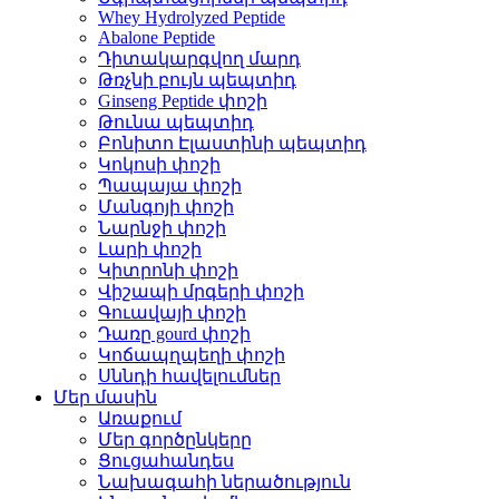
Whey Hydrolyzed Peptide
Abalone Peptide
Դիտակարգվող մարդ
Թռչնի բույն պեպտիդ
Ginseng Peptide փոշի
Թունա պեպտիդ
Բոնիտո Էլաստինի պեպտիդ
Կոկոսի փոշի
Պապայա փոշի
Մանգոյի փոշի
Նարնջի փոշի
Լարի փոշի
Կիտրոնի փոշի
Վիշապի մրգերի փոշի
Գուավայի փոշի
Դառը gourd փոշի
Կոճապղպեղի փոշի
Սննդի հավելումներ
Մեր մասին
Առաքում
Մեր գործընկերը
Ցուցահանդես
Նախագահի ներածություն