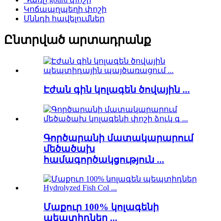
Կոճապղպեղի փոշի
Սննդի հավելումներ
Ընտրված արտադրանք
Էժան գին կոլագեն ծովային ...
Գործարանի մատակարարում
մեծածախ
համագործակցություն ...
Մաքուր 100% կոլագենի
պեպտիդներ ...