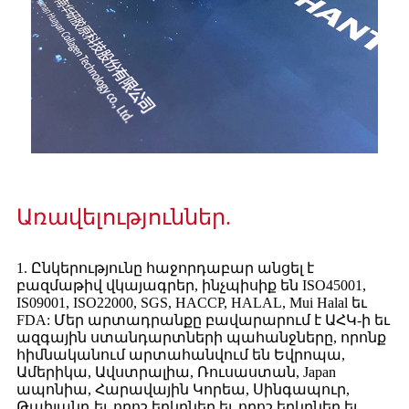
Առավելություններ.
1. Ընկերությունը հաջորդաբար անցել է
բազմաթիվ վկայագրեր, ինչպիսիք են ISO45001,
IS09001, ISO22000, SGS, HACCP, HALAL, Mui Halal եւ
FDA: Մեր արտադրանքը բավարարում է ԱՀԿ-ի եւ
ազգային ստանդարտների պահանջները, որոնք
հիմնականում արտահանվում են Եվրոպա,
Ամերիկա, Ավստրալիա, Ռուսաստան, Japan
ապոնիա, Հարավային Կորեա, Սինգապուր,
Թաիլանդ եւ որոշ երկրներ եւ որոշ երկրներ եւ