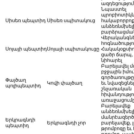
ազդեցությու
Նպաստել
պրոբիոտիկն
Սիսեռ պեպտիդ
Սիսեռ սպիտակուց
հակաբորբոք
անձեռնմխել
բարձրացմա
Վերականգնե
հոգնածությո
Սոյայի պեպտիդ
Սոյայի սպիտակուցը
Հակակօքսիդ
ցածր ճարպ,
նիհարել
Բարելավել մ
բջջային իմո
գործառույթը
Փայծաղ
Կովի փայծաղ
եւ նվազեցնե
պոլիպեպտիդ
շնչառական
հիվանդությո
առաջացում
Բարելավեք
անձեռնմխելի
մանրէազերծ
Երկրագնդի
Երկրագնդի չոր
բարելավեք, 
պեպտիդ
թրոմբոզը եւ