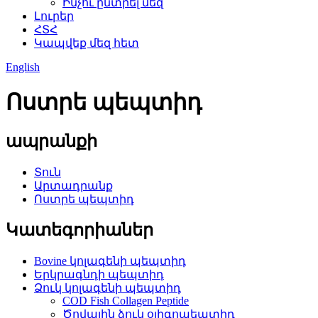
Ինչու ընտրել մեզ
Լուրեր
ՀՏՀ
Կապվեք մեզ հետ
English
Ոստրե պեպտիդ
ապրանքի
Տուն
Արտադրանք
Ոստրե պեպտիդ
Կատեգորիաներ
Bovine կոլագենի պեպտիդ
Երկրագնդի պեպտիդ
Ձուկ կոլագենի պեպտիդ
COD Fish Collagen Peptide
Ծովային ձուկ օլիգոպեպտիդ