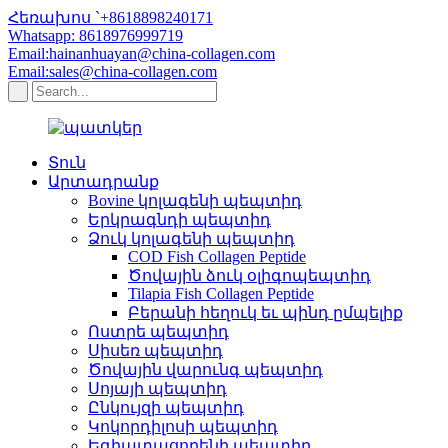
Հեռախոս `+8618898240171
Whatsapp: 8618976999719
Email:hainanhuayan@china-collagen.com
Email:sales@china-collagen.com
Տուն
Արտադրանք
Bovine կոլագենի պեպտիդ
Երկրագնդի պեպտիդ
Ձուկ կոլագենի պեպտիդ
COD Fish Collagen Peptide
Ծովային ձուկ օլիգոպեպտիդ
Tilapia Fish Collagen Peptide
Բերանի հեղուկ եւ պինդ ըմպելիք
Ոստրե պեպտիդ
Սիսեռ պեպտիդ
Ծովային վարունգ պեպտիդ
Սոյայի պեպտիդ
Ընկույզի պեպտիդ
Կոկորդիլոսի պեպտիդ
Եգիպտացորենի պեպտիդ