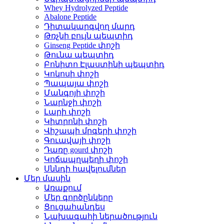
Whey Hydrolyzed Peptide
Abalone Peptide
Դիտակարգվող մարդ
Թռչնի բույն պեպտիդ
Ginseng Peptide փոշի
Թունա պեպտիդ
Բոնիտո Էլաստինի պեպտիդ
Կոկոսի փոշի
Պապայա փոշի
Մանգոյի փոշի
Նարնջի փոշի
Լարի փոշի
Կիտրոնի փոշի
Վիշապի մրգերի փոշի
Գուավայի փոշի
Դառը gourd փոշի
Կոճապղպեղի փոշի
Սննդի հավելումներ
Մեր մասին
Առաքում
Մեր գործընկերը
Ցուցահանդես
Նախագահի ներածություն