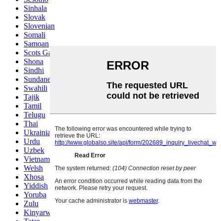
Sinhala
Slovak
Slovenian
Somali
Samoan
Scots Gaelic
Shona
Sindhi
Sundanese
Swahili
Tajik
Tamil
Telugu
Thai
Ukrainian
Urdu
Uzbek
Vietnamese
Welsh
Xhosa
Yiddish
Yoruba
Zulu
Kinyarwanda