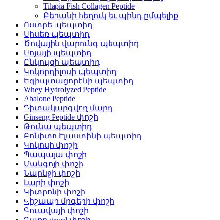
Tilapia Fish Collagen Peptide
Բերանի հեղուկ եւ պինդ ըմպելիք
Ոստրե պեպտիդ
Սիսեռ պեպտիդ
Ծովային վարունգ պեպտիդ
Սոյայի պեպտիդ
Ընկույզի պեպտիդ
Կոկորդիլոսի պեպտիդ
Եգիպտացորենի պեպտիդ
Whey Hydrolyzed Peptide
Abalone Peptide
Դիտակարգվող մարդ
Ginseng Peptide փոշի
Թունա պեպտիդ
Բոնիտո Էլաստինի պեպտիդ
Կոկոսի փոշի
Պապայա փոշի
Մանգոյի փոշի
Նարնջի փոշի
Լարի փոշի
Կիտրոնի փոշի
Վիշապի մրգերի փոշի
Գուավայի փոշի
Դառը gourd փոշի