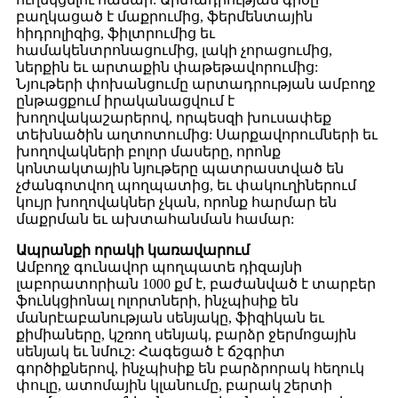
բաղկացած է մաքրումից, ֆերմենտային
հիդրոլիզից, ֆիլտրումից եւ
համակենտրոնացումից, լակի չորացումից,
ներքին եւ արտաքին փաթեթավորումից:
Նյութերի փոխանցումը արտադրության ամբողջ
ընթացքում իրականացվում է
խողովակաշարերով, որպեսզի խուսափեք
տեխնածին աղտոտումից: Սարքավորումների եւ
խողովակների բոլոր մասերը, որոնք
կոնտակտային նյութերը պատրաստված են
չժանգոտվող պողպատից, եւ փակուղիներում
կույր խողովակներ չկան, որոնք հարմար են
մաքրման եւ ախտահանման համար:
Ապրանքի որակի կառավարում
Ամբողջ գունավոր պողպատե դիզայնի
լաբորատորիան 1000 քմ է, բաժանված է տարբեր
ֆունկցիոնալ ոլորտների, ինչպիսիք են
մանրէաբանության սենյակը, ֆիզիկան եւ
քիմիաները, կշռող սենյակ, բարձր ջերմոցային
սենյակ եւ նմուշ: Հագեցած է ճշգրիտ
գործիքներով, ինչպիսիք են բարձրորակ հեղուկ
փուլը, ատոմային կլանումը, բարակ շերտի