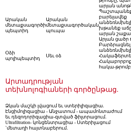
թրոմբը, պա
արյան անոթ
Պաշտպանեք 
բարելավեք
Արական
Արական
անձեռնմխելի
մետաքսագործի
մետաքսագործական
խթանեք աճը
պեպտիդ
պուպա
արյան շաքա
Արյան ցածր 
Բարձրացնել
անձեռնմխելի
Օձի
Սեւ օձ
Հակաֆերտե
պոլիպեպտիդ
Հակաբորբոք
հակա-թրոմբ
Արտադրության
տեխնոլոգիաների գործընթաց.
Ձկան մաշկի լվացում եւ ստերիլիզացիա.
Էնցիմոլիզացիա - Անջատում - ապամոնտաժում
եւ դեզոդորիզացիա-զտված ֆիլտրացում.
Ultrafiltration- կոնցենտրացիա - Ստերիլացում
`մետաղի հայտնաբերում.