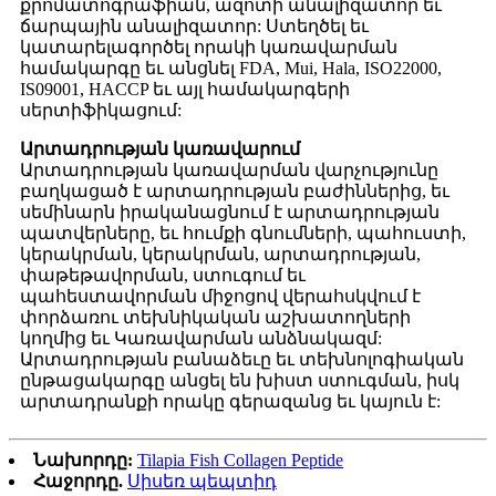
քրոմատոգրաֆիան, ազոտի անալիզատոր եւ
ճարպային անալիզատոր: Ստեղծել եւ
կատարելագործել որակի կառավարման
համակարգը եւ անցնել FDA, Mui, Hala, ISO22000,
IS09001, HACCP եւ այլ համակարգերի
սերտիֆիկացում:
Արտադրության կառավարում
Արտադրության կառավարման վարչությունը
բաղկացած է արտադրության բաժիններից, եւ
սեմինարն իրականացնում է արտադրության
պատվերները, եւ հումքի գնումների, պահուստի,
կերակրման, կերակրման, արտադրության,
փաթեթավորման, ստուգում եւ
պահեստավորման միջոցով վերահսկվում է
փորձառու տեխնիկական աշխատողների
կողմից եւ Կառավարման անձնակազմ:
Արտադրության բանաձեւը եւ տեխնոլոգիական
ընթացակարգը անցել են խիստ ստուգման, իսկ
արտադրանքի որակը գերազանց եւ կայուն է:
Նախորդը:
Tilapia Fish Collagen Peptide
Հաջորդը.
Սիսեռ պեպտիդ